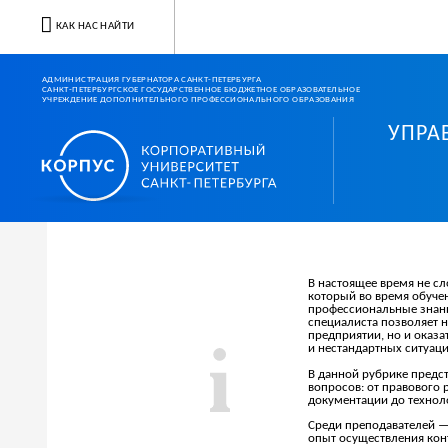
КАК НАС НАЙТИ
АДМИНИСТРАЦИЯ ГУБЕРНАТОРА САНКТ-ПЕТЕРБУРГА
САНКТ-ПЕТЕРБУРГСКОЕ ГОСУДАРСТВЕННОЕ БЮДЖЕТНОЕ ОБРАЗОВАТЕЛЬНОЕ
УЧРЕЖДЕНИЕ ДОПОЛНИТЕЛЬНОГО ПРОФЕССИОНАЛЬНОГО ОБРАЗОВАНИЯ
УПРА
Корпоративный университ
В настоящее время не с
который во время обуче
профессиональные знани
специалиста позволяет 
предприятии, но и оказ
и нестандартных ситуаци
В данной рубрике предс
вопросов: от правового
документации до технол
Среди преподавателей —
опыт осуществления кон