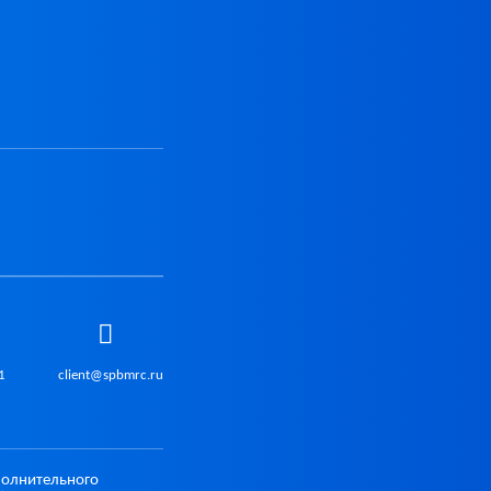
1
client@spbmrc.ru
полнительного