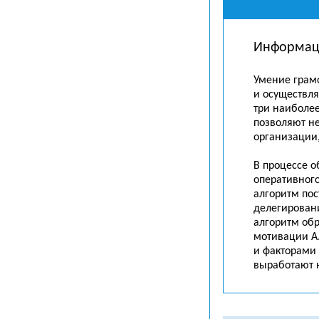
Информац
Умение грам
и осуществл
три наиболе
позволяют н
организации,
В процессе о
оперативног
алгоритм пос
делегирован
алгоритм обр
мотивации А.
и факторами
выработают 