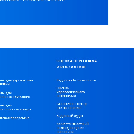
ОЦЕНКА ПЕРСОНАЛА
И КОНСАЛТИНГ
мы для учреждений
Кадровая безопасность
иятий
Оценка
управленческого
мы для
потенциала
альных служащих
Ассессмент-центр
мы для
(центр-оценки)
ственных служащих
Кадровый аудит
нтская программа
Компетентностный
подход в оценке
персонала