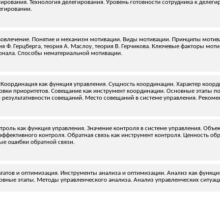
ирования. Технология делегирования. Уровень готовности сотрудника к делег
егировании.
вовлечение. Понятие и механизм мотивации. Виды мотивации. Принципы мотив
ия Ф. Герцберга, теория А. Маслоу, теория В. Герчикова. Ключевые факторы мо
онала. Способы нематериальной мотивации.
. Координация как функция управления. Сущность координации. Характер коо
вки приоритетов. Совещание как инструмент координации. Основные этапы по
и результативности совещаний. Место совещаний в системе управления. Реко
нтроль как функция управления. Значение контроля в системе управления. Объе
эффективного контроля. Обратная связь как инструмент контроля. Ценность обр
ые ошибки обратной связи.
ьтатов и оптимизация. Инструменты анализа и оптимизации. Анализ как функци
вные этапы. Методы управленческого анализа. Анализ управленческих ситуац