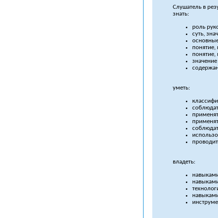
Слушатель в рез
знать:
роль рук
суть, зн
основные
понятие,
понятие,
значение
содержан
уметь:
классифи
соблюдат
применят
применят
соблюдат
использо
проводит
владеть:
навыками
навыками
технолог
навыками
инструме