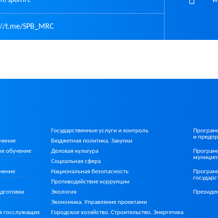
://t.me/SPB_MRC
Государственные услуги и контроль
Програм
и предпр
учение
Бюджетная политика. Закупки
ое
обучение
Деловая культура
Програм
муницип
Социальная сфера
Национальная безопасность
чение
Програм
государ
Противодействие коррупции
Экология
дготовки
Президе
Экономика. Управление проектами
Городское хозяйство. Строительство. Энергетика
я госслужащих