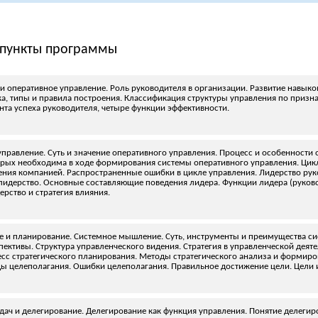
пункты программы
 и оперативное управление. Роль руководителя в организации. Развитие навыков
ка, типы и правила построения. Классификация структуры управления по призна
та успеха руководителя, четыре функции эффективности.
управление. Суть и значение оперативного управления. Процесс и особенност
рых необходима в ходе формирования системы оперативного управления. Цикл
ния компанией. Распространенные ошибки в цикле управления. Лидерство рук
лидерство. Основные составляющие поведения лидера. Функции лидера (руковод
ерство и стратегия влияния.
е и планирование. Системное мышление. Суть, инструменты и преимущества с
пективы. Структура управленческого видения. Стратегия в управленческой деят
есс стратегического планирования. Методы стратегического анализа и формиро
ы целеполагания. Ошибки целеполагания. Правильное достижение цели. Цели 
адач и делегирование. Делегирование как функция управления. Понятие делеги