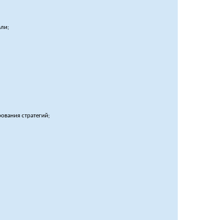
ли;
ования стратегий;