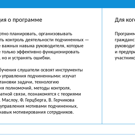
ия о программе
Для ког
отно планировать, организовывать
Программ
ять контроль деятельности подчиненных —
гражданс
е важных навыка руководителя, которые
руководи
е только эффективно функционировать
и предпр
 но и устранять ошибки.
участник
бучения слушатели освоят инструменты
о управления подчиненными: изучат
тановки задачи, технологию
ия полномочий, методы контроля,
атной связи, познакомятся с теориями
 Маслоу, Ф. Герцберга, В. Герчикова
 управления мотивами подчиненных,
навык мотивирования сотрудников.