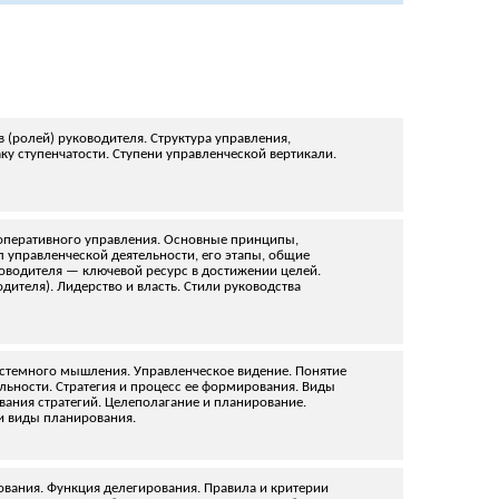
 (ролей) руководителя. Структура управления,
ку ступенчатости. Ступени управленческой вертикали.
и оперативного управления. Основные принципы,
 управленческой деятельности, его этапы, общие
оводителя — ключевой ресурс в достижении целей.
ителя). Лидерство и власть. Стили руководства
истемного мышления. Управленческое видение. Понятие
ельности. Стратегия и процесс ее формирования. Виды
вания стратегий. Целеполагание и планирование.
и виды планирования.
рования. Функция делегирования. Правила и критерии