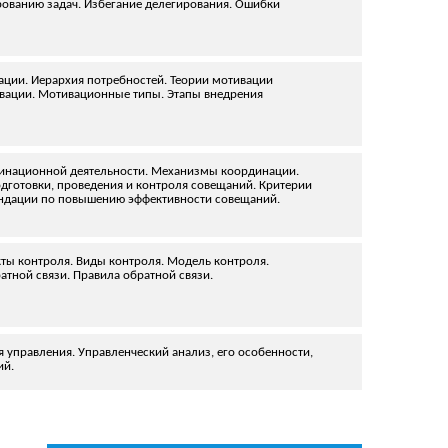
ированию задач. Избегание делегирования. Ошибки
ации. Иерархия потребностей. Теории мотивации
тивации. Мотивационные типы. Этапы внедрения
рдинационной деятельности. Механизмы координации.
дготовки, проведения и контроля совещаний. Критерии
мендации по повышению эффективности совещаний.
кты контроля. Виды контроля. Модель контроля.
атной связи. Правила обратной связи.
я управления. Управленческий анализ, его особенности,
ий.