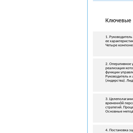
Ключевые 
1. Руководитель
ее характеристи
Четыре компонен
2. Оперативное 
реализация кото
функции управле
Руководитель и 
(лидерства). Лид
3. Целеполагани
временно́й перс
стратегий. Проц
Основные метод
4. Постановка з