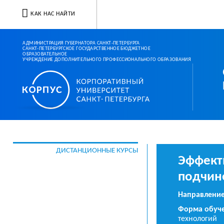
КАК НАС НАЙТИ
АДМИНИСТРАЦИЯ ГУБЕРНАТОРА САНКТ-ПЕТЕРБУРГА
САНКТ-ПЕТЕРБУРГСКОЕ ГОСУДАРСТВЕННОЕ БЮДЖЕТНОЕ
ОБРАЗОВАТЕЛЬНОЕ
УЧРЕЖДЕНИЕ ДОПОЛНИТЕЛЬНОГО ПРОФЕССИОНАЛЬНОГО ОБРАЗОВАНИЯ
Корпоративный ун
ДИСТАНЦИОННЫЕ КУРСЫ
Эффект
подчин
Направление
Форма обуче
технологий